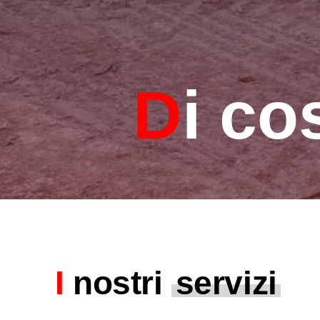
D
i co
I
nostri
servizi