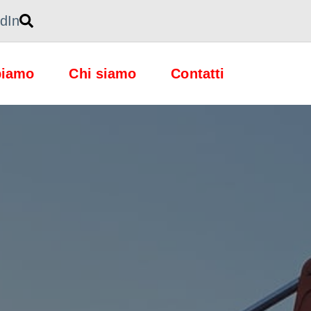
dIn
piamo
Chi siamo
Contatti