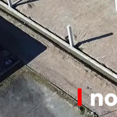
I
nos