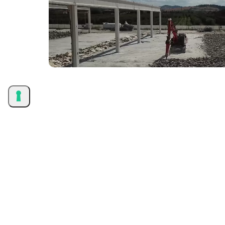
R
ichied