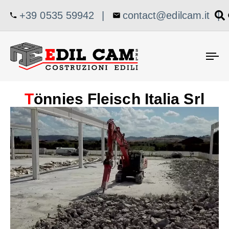
+39 0535 59942
|
contact@edilcam.it
|
To
na
T
önnies Fleisch Italia Srl