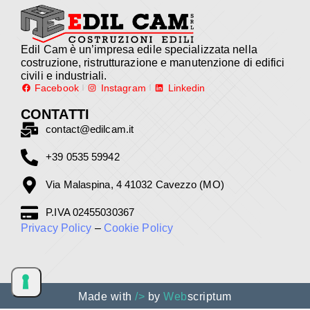
Edil Cam è un’impresa edile specializzata nella
costruzione, ristrutturazione e manutenzione di edifici
civili e industriali.
Facebook
Instagram
Linkedin
CONTATTI
contact@edilcam.it
+39 0535 59942
Via Malaspina, 4 41032 Cavezzo (MO)
P.IVA 02455030367
Privacy Policy
–
Cookie Policy
Made with
/>
by
Web
scriptum